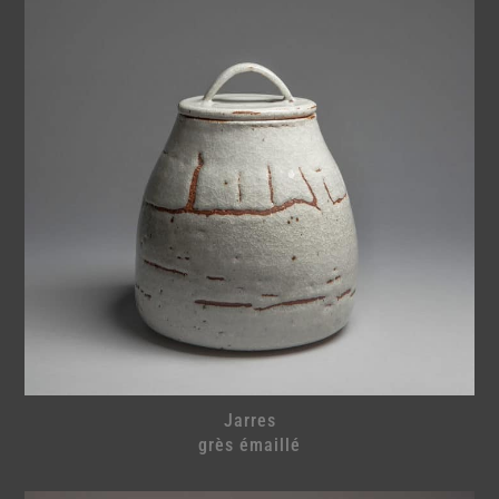
Jarres
grès émaillé